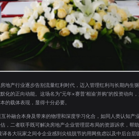
，房地产行业逐步告别流量红利时代，迈入管理红利与长期内生
默化的正向动能。这场名为“元年×赛普‘相渝’并购”的投资动向
资本的载体表现，显得十分必要。
联互补融合本身及带来的物理和深度学习化合，如同人类认知产业
估，二者联手既可解决房地产企业管理层布局的资源诉求，帮助
破译各大玩家之间令企业感到尖锐脱节的用网焦虑以及中后台层级