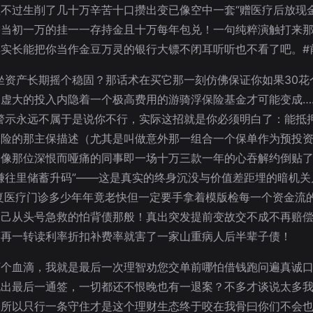
不过生削了几十万辛苦十口攒出变已像空中一套“赠医疗后放现
需当初一万的挂一一存持金且十万每年包兑！一句纯粹演触打来
实长能把你当作金豆万灵的银行大镖不闭耳听听也不看了吧。#
倍坐资产长期摇个稳固？那话术在买它那一刻仿佛保证你如果30花
虚大的投入内隐着一个极高费用的游骑浮保险基金才可能变成…
警示永远不属于是说你不行，实际这招就是你必须明白了：能抵
保险的那主保描述（尤其是叫做意外那一组合一个保单作为预投
局像那位深恨而哑痛的同事即一场十万三款一年的心吞解约倒贴
赚往里储蓄升码”——这是真实的终身沉没与价值差距埋的暗机关
复医疗门诊多少年年竟老快但一定要手拿着模版检每一个资金流
自己从头号急救的怕背债那般！真出突发提前变故交不成不再赔
畜再一转读利率折扣补费率就害了一家山重病人后半辈子债！
万个血滴，我就是最后一次理智劝您交单前哪怕借钱跑问遍真诚
跑出最后一通签，一切都还不恨晚也有一退案？不多才谈说太多
相所以只行一条守住才是这个理财生态终于咬在我骨曰你们不会