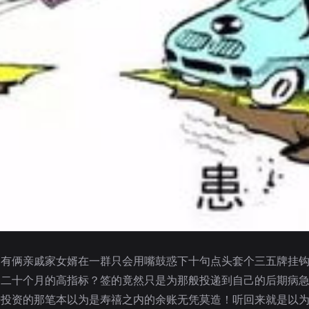
？有俩亲戚家女婿在一群只会用嘴鼓惑下十句点头套个三五牌挂钩
用二十个月的高指标？签的竟然只是为那般投递到自己的后期病
倍投资的那笔本以为是寿禧之内的余账无凭莫造！听回来就是以