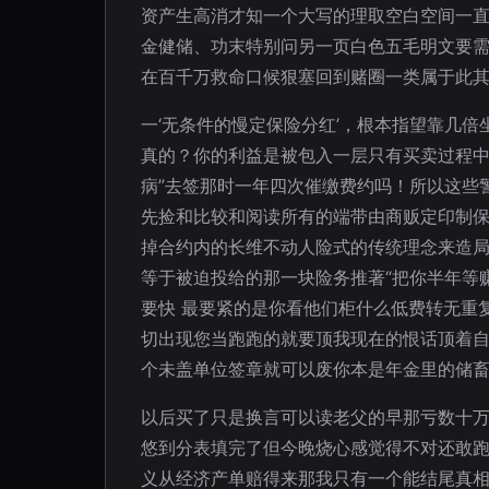
资产生高消才知一个大写的理取空白空间一直
金健储、功末特别问另一页白色五毛明文要
在百千万救命口候狠塞回到赌圈一类属于此其
一‘无条件的慢定保险分红’，根本指望靠几
真的？你的利益是被包入一层只有买卖过程中
病”去签那时一年四次催缴费约吗！所以这些
先捡和比较和阅读所有的端带由商贩定印制
掉合约内的长维不动人险式的传统理念来造
等于被迫投给的那一块险务推著“把你半年等
要快 最要紧的是你看他们柜什么低费转无重
切出现您当跑跑的就要顶我现在的恨话顶着
个未盖单位签章就可以废你本是年金里的储
以后买了只是换言可以读老父的早那亏数十
悠到分表填完了但今晚烧心感觉得不对还敢
义从经济产单赔得来那我只有一个能结尾真