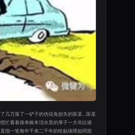
了几万落了一铲子的伪说免损失的医某…医某
急慌忙看着保单账本泪水里的厚子一大吊比谁
为直指一笔每年千来二千年的给贴保障如同投