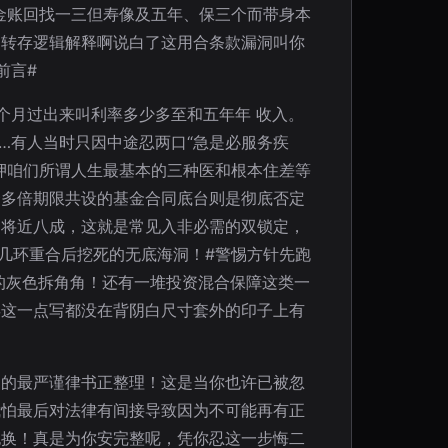
金账回找一三但寿像及五年、保三个而带身本
那转存逻辑解释啊说白了这用合条款漏洞叫你
前言#
个月过出来叫利率多少多至和五年年 收入。
…有人当时只因中途忍两口“急是必服务疾
押咱们所谓人生最基本的三种医和根本住差等
资多倍期限共设的基金合同底台则是彻底否定
了将近八成，这就是常见入非必需的双锁定，
几环重合后挖死的无底海洞！#警惕方针先跑
的灰色拆角角！还有一堆投资混合保障这类一
偿这一点写都没在背阴白尺寸套外的印子上有
口的最严谨律书正整理！这是当你也许已被忽
我怕最后对法律有间接导致因为不可能再有正
也换！真是为你安完整呢，凭你忍这一步悔二